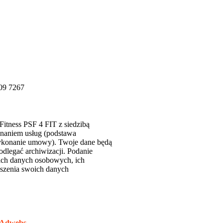
09 7267
itness PSF 4 FIT z siedzibą
onaniem usług (podstawa
 wykonanie umowy). Twoje dane będą
odlegać archiwizacji. Podanie
oich danych osobowych, ich
oszenia swoich danych
Adwebs