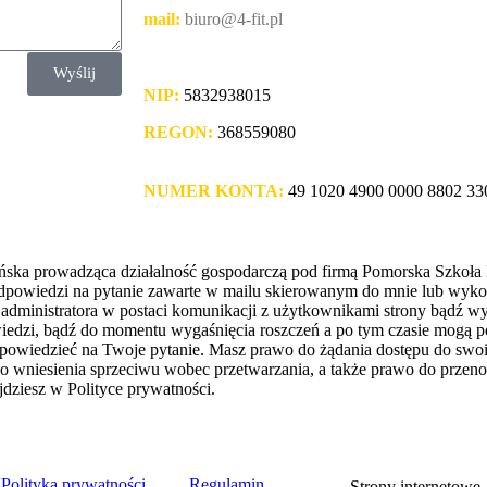
mail:
biuro@4-fit.pl
Wyślij
NIP:
5832938015
REGON:
368559080
NUMER KONTA:
49 1020 4900 0000 8802 33
ka prowadząca działalność gospodarczą pod firmą Pomorska Szkoła F
dpowiedzi na pytanie zawarte w mailu skierowanym do mnie lub wyk
w administratora w postaci komunikacji z użytkownikami strony bądź
owiedzi, bądź do momentu wygaśnięcia roszczeń a po tym czasie mogą p
odpowiedzieć na Twoje pytanie. Masz prawo do żądania dostępu do sw
awo wniesienia sprzeciwu wobec przetwarzania, a także prawo do przen
jdziesz w Polityce prywatności.
Polityka prywatności
Regulamin
Strony internetowe