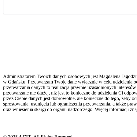
Administratorem Twoich danych osobowych jest Magdalena Jagodzińs
w Gdańsku. Przetwarzam Twoje dane wyłącznie w celu udzielenia o
przetwarzania danych to realizacja prawnie uzasadnionych interesó
przetwarzane nie dłużej, niż jest to konieczne do udzielenia Ci odp
przez Ciebie danych jest dobrowolne, ale konieczne do tego, żeby 
sprostowania, usunięcia lub ograniczenia przetwarzania, a także pr
oraz wniesienia skargi do organu nadzorczego. Więcej informacji zna
© 2025
4-FIT
. All Rights Reserved.